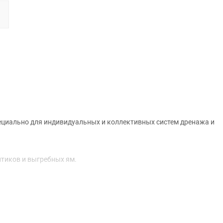
ециально для индивидуальных и коллективных систем дренажа и
тиков и выгребных ям.
ожух двигателя - чугун;