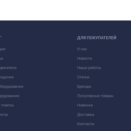
D
E
F ø
DNM (G)
H
125
160
67
ø 3"
-
Г
ДЛЯ ПОКУПАТЕЛЕЙ
ция
О нас
DAB FEKA 3000.4T D
ды
Новости
вигатели
Наши работы
ездочки
Статьи
оборудование
Бренды
орудование
Популярные товары
и помпы
Новинки
енты
Доставка
Контакты