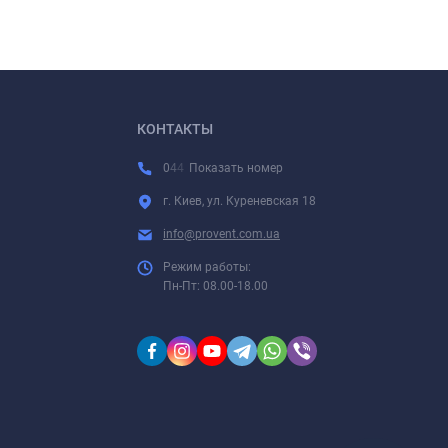
l
-
КОНТАКТЫ
0
4
4
Показать номер
г. Киев, ул. Куреневская 18
info@provent.com.ua
Режим работы:
Пн-Пт: 08.00-18.00