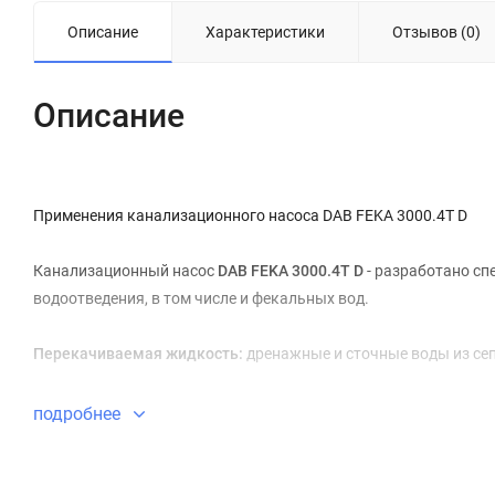
Описание
Характеристики
Отзывов (0)
Описание
Применения канализационного насоса DAB FEKA 3000.4T D
Канализационный насос
DAB FEKA 3000.4T D
- разработано сп
водоотведения, в том числе и фекальных вод.
Перекачиваемая жидкость:
дренажные и сточные воды из сеп
Конструкция канализационного насоса DAB FEKA 3000.4T D
подробнее
Гидравлический корпус, рабочее колесо, верхняя крышка, к