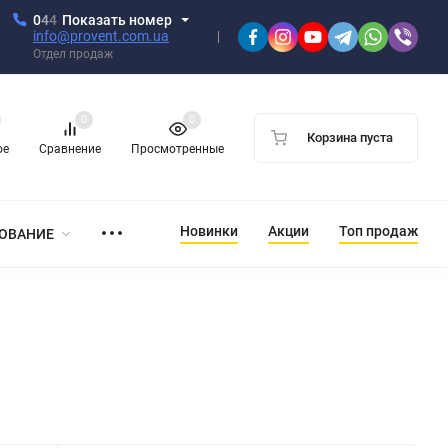
0
4
4
Показать номер
info@provent.com.ua
Отдел продаж
0
0
Корзина пуста
ое
Сравнение
Просмотренные
Новинки
Акции
Топ продаж
ОВАНИЕ