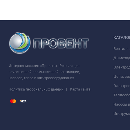
Модель
Размеры, мм
A
B
C
FEKA 3000.4T D
620
295
270
КАТАЛО
Вентиля
Аэродинамические характеристики канализационного насоса 
Дымохо
Интернет-магазин «Провент». Реализация
Электрод
качественной промышленной вентиляции,
Цепи, зв
насосов, тепло и электрооборудования
Электро
|
Политика персональных данных
Карта сайта
Теплооб
Насосы 
Инструм