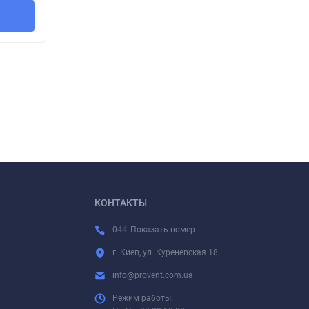
В корзину
КОНТАКТЫ
0
4
4
Показать номер
г. Киев, ул. Куреневская 18
info@provent.com.ua
Режим работы: