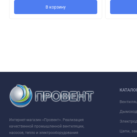
В корзину
КАТАЛО
Вентиля
Дымохо
Интернет-магазин «Провент». Реализация
Электрод
качественной промышленной вентиляции,
Цепи, зв
насосов, тепло и электрооборудования