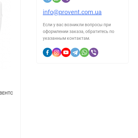
info@provent.com.ua
Если у вас возникли вопросы при
оформлении заказа, обратитесь по
указанным контактам.
 ВЕНТС
Круглый канал ВЕНТС d125/0.5 2005
Редук
В наличии
В н
Артикул::
1122441
Артику
259
99
грн.
/
шт.
г