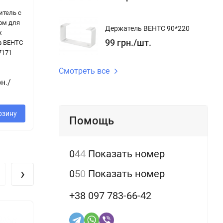
итель с
Плоский канал
Приточно-
Во
ом для
ВЕНТС
вытяжной
В
Держатель ВЕНТС 90*220
х
60*122/0.5 7005
анемостат
Н 
99
грн.
/
шт.
в ВЕНТС
ВЕНТС А 125
7171
ВРФ
Смотреть все
241
3
грн.
/
шт.
ш
257
рн.
/
грн.
/
шт.
рзину
В корзину
В корзину
Помощь
0
4
4
Показать номер
›
0
5
0
Показать номер
+38 097 783-66-42