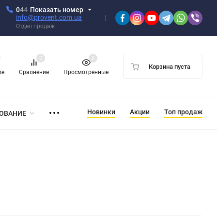
0
4
4
Показать номер
info@provent.com.ua
Отдел продаж
0
0
Корзина пуста
ое
Сравнение
Просмотренные
Новинки
Акции
Топ продаж
ОВАНИЕ