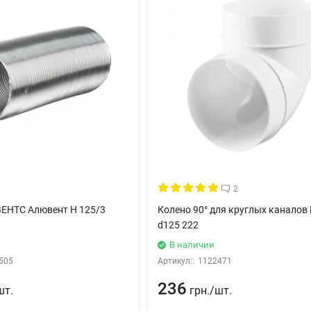
2
ВЕНТС Алювент Н 125/3
Колено 90° для круглых каналов
d125 222
В наличии
505
Артикул::
1122471
236
шт.
грн.
/
шт.