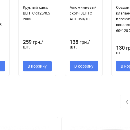
Круглый канал
Алюминиевый
Соедин
ВЕНТС d125/0.5
скотч ВЕНТС
клапан
2005
АЛТ 050/10
плоски
5
канало
60*120 
259
138
грн.
/
грн.
/
шт.
шт.
130
г
шт.
у
В корзину
В корзину
В ко
‹