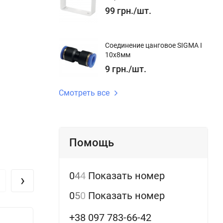
о ремня
99
грн.
/
шт.
 пыли.
льзовать в
Соединение цанговое SIGMA I
10x8мм
9
грн.
/
шт.
овки.
Смотреть все
м/сек.
Помощь
0
4
4
Показать номер
›
0
5
0
Показать номер
+38 097 783-66-42