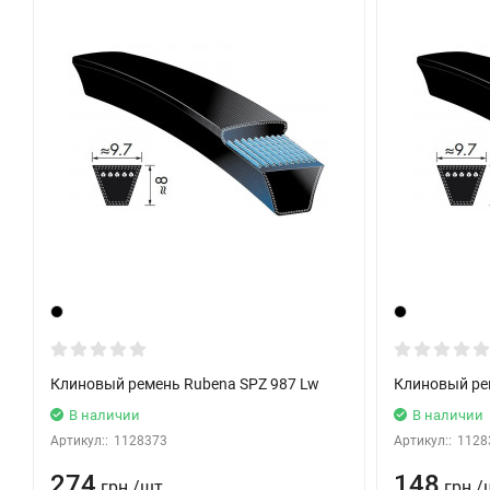
Клиновый ремень Rubena SPZ 987 Lw
Клиновый ре
В наличии
В наличии
Артикул::
1128373
Артикул::
1128
274
148
грн.
/
шт.
грн.
/