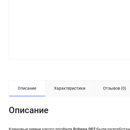
Описание
Характеристики
Отзывов (0)
Описание
Клиновые ремни узкого профиля
Rubena SPZ
были разработан