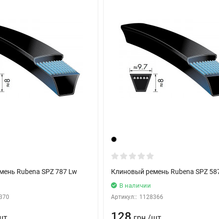
мень Rubena SPZ 787 Lw
Клиновый ремень Rubena SPZ 58
В наличии
370
Артикул::
1128366
128
шт.
грн.
/
шт.