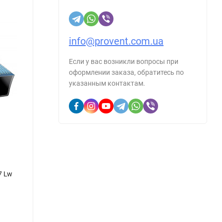
info@provent.com.ua
Если у вас возникли вопросы при
оформлении заказа, обратитесь по
указанным контактам.
7 Lw
Клиновый ремень Rubena SPZ 1237 Lw
Клино
В наличии
В н
Артикул::
1128378
Артику
194
16
грн.
/
шт.