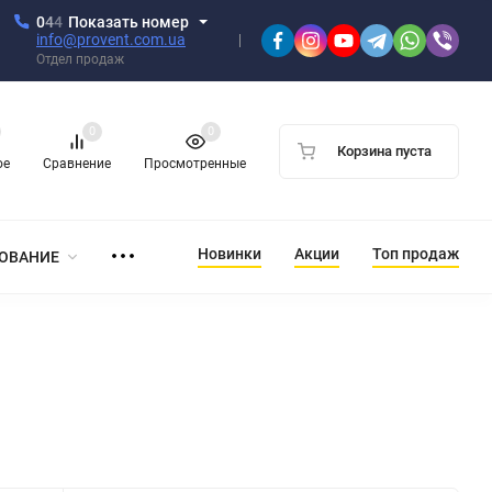
0
4
4
Показать номер
info@provent.com.ua
Отдел продаж
0
0
Корзина пуста
ое
Сравнение
Просмотренные
Новинки
Акции
Топ продаж
ОВАНИЕ