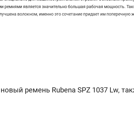
ми ремнями является значительно большая рабочая мощность. Так
лучшена волокном, именно это сочетание придает им поперечную 
новый ремень Rubena SPZ 1037 Lw, та
оды с классическими ремнями.