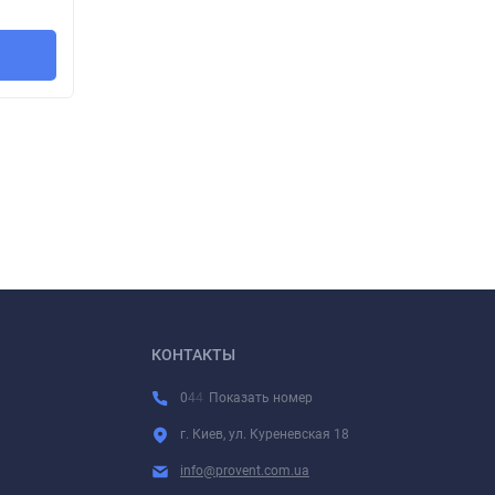
В корзину
КОНТАКТЫ
0
4
4
Показать номер
г. Киев, ул. Куреневская 18
info@provent.com.ua