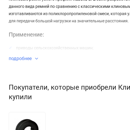
данного вида ремней по сравнению с классическими клиновы
изготавливаются из полихлоропропиленовой смеси, которая у
для передачи большой нагрузки на значительные расстояния.
Применение:
приводы сельскохозяйственных машин;
подробнее
приводы промышленного оборудования;
вентиляционное оборудование;
приводы компрессоров;
Покупатели, которые приобрели Кли
автомобилестроение;
купили
конструкции с наружным натяжением малого диаметра;
оборудование, где ширина шкива вдвое меньше, чем прив
Конструкция: