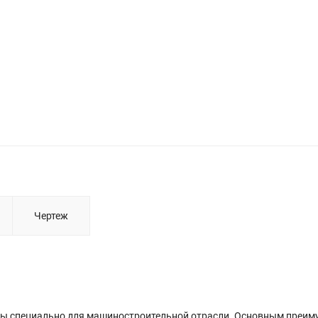
Чертеж
ы специально для машиностроительной отрасли. Основным преи