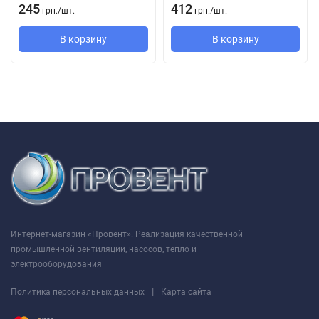
245
412
грн.
/
шт.
грн.
/
шт.
В корзину
В корзину
Интернет-магазин «Провент». Реализация качественной
промышленной вентиляции, насосов, тепло и
электрооборудования
|
Политика персональных данных
Карта сайта