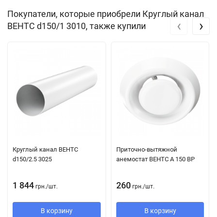
соединяются между собой при помощи
Покупатели, которые приобрели Круглый канал
соединителей соответствующих диаметров. В целях
‹
›
ВЕНТС d150/1 3010, также купили
повышения изоляционных свойств изделия в его конструкции
предусмотрена термоплёнка.
Круглый канал ВЕНТС
Приточно-вытяжной
d150/2.5 3025
анемостат ВЕНТС А 150 ВР
1 844
260
грн.
/
шт.
грн.
/
шт.
В корзину
В корзину