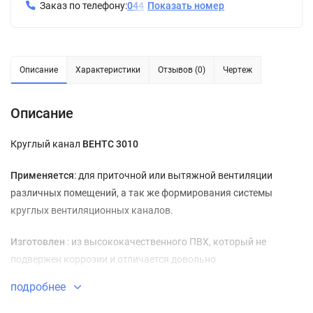
Заказ по телефону:
0
4
4
Показать номер
Описание
Характеристики
Отзывов (0)
Чертеж
Описание
Круглый канал
ВЕНТС 3010
Применяется
: для приточной или вытяжной вентиляции
различных помещений, а так же формирования cистемы
круглых вентиляционных каналов.
Изготовлен
: из высококачественного ПВХ, который не
подвержен коррозии и отличается довольно
продолжительным сроком эффективной эксплуатации.
подробнее
Монтаж
: отдельные сегменты вентиляционных каналов