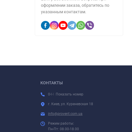
оформлении заказа, обратитесь по
указанным контактам.
КОНТАКТЫ
0
4
4
Показать номер
г. Киев, ул. Куреневская 18
info@provent.com.ua
Режим работы:
Пн-Пт: 08.00-18.00