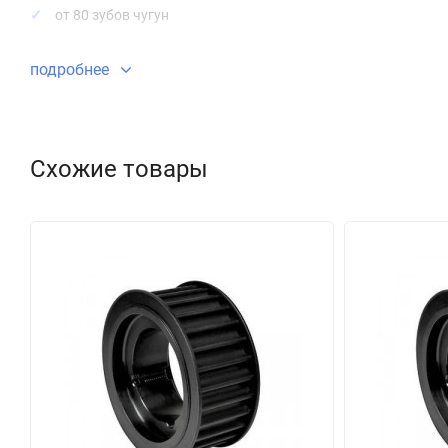
от 80 зубов чугун
Направляющая обода:
подробнее
до 72 зуба с ободками
от 80 зубов без ободков
Схожие товары
Зубчатые шкивы отличаются по способу монтажа, поставляют
под расточку посадку
под коническую втулку
Отличие заключается в том, что в первом случае заказчик п
диаметра и растачивает его до необходимого ему посадочного
коническую втулку. Коническая втулка приобретается дополн