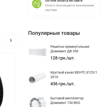
On-line оплата на сайте
Оплата производится банковскими
картами
Популярные товары
›
Решетка прямоугольная
Домовент ДВ 350
128
грн.
/
шт.
Круглый канал ВЕНТС d125/1
шого
2010
м под
436
грн.
/
шт.
Бытовой вентилятор
Домовент 150 ВКО