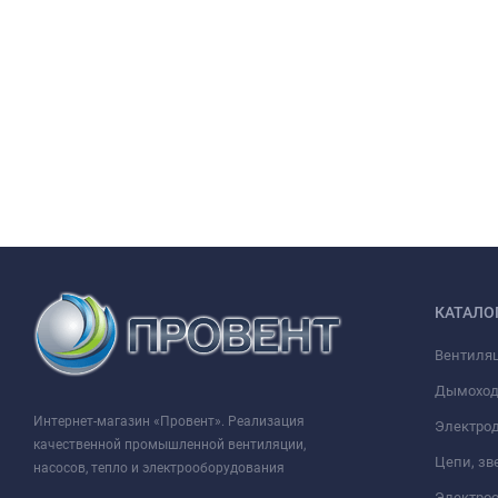
КАТАЛО
Вентиля
Дымохо
Интернет-магазин «Провент». Реализация
Электрод
качественной промышленной вентиляции,
Цепи, зв
насосов, тепло и электрооборудования
Электро