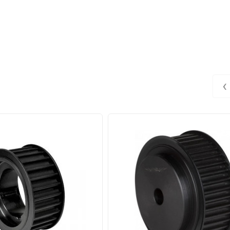
‹
ся двух основных типов:
олучает шкив с предварительно подготовленным отверстием неболь
 диаметра. Во втором случае, заказчик получает шкив с отверстие
ительно и выбирается конкретно под ваш посадочный диаметр.