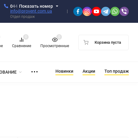
0
4
4
Показать номер
info@provent.com.ua
Отдел продаж
0
0
Корзина пуста
ое
Сравнение
Просмотренные
Новинки
Акции
Топ продаж
ОВАНИЕ