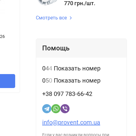
770
грн.
/
шт.
Смотреть все
-26
Шкив зубчатый HTD-8M 22/30 12-26
Шкив 
В наличии
В н
Помощь
Артикул::
1127929
Артикул
638
532
грн.
/
шт.
0
4
4
Показать номер
0
5
0
Показать номер
В корзину
+38 097 783-66-42
info@provent.com.ua
Если у вас возникли вопросы при