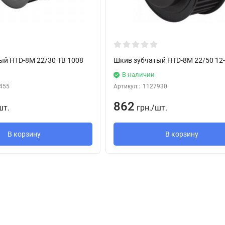
ый HTD-8M 22/30 TB 1008
Шкив зубчатый HTD-8M 22/50 12
В наличии
455
Артикул::
1127930
862
шт.
грн.
/
шт.
В корзину
В корзину