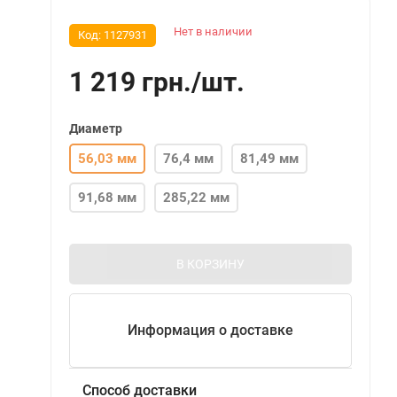
Нет в наличии
Код:
1127931
1 219
грн.
/
шт.
Диаметр
56,03 мм
76,4 мм
81,49 мм
91,68 мм
285,22 мм
В КОРЗИНУ
Информация о доставке
Способ доставки