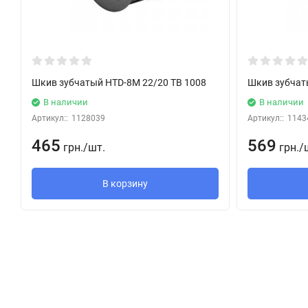
Шкив зубчатый HTD-8M 22/20 TB 1008
Шкив зубчат
В наличии
В наличии
Артикул::
1128039
Артикул::
1143
465
569
грн.
/
шт.
грн.
/
В корзину