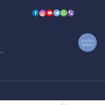
КНОПКА
ЗВ'ЯЗКУ
сти