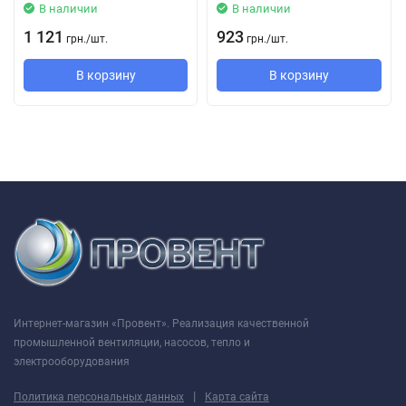
В наличии
В наличии
1 121
923
грн.
/
шт.
грн.
/
шт.
В корзину
В корзину
Интернет-магазин «Провент». Реализация качественной
промышленной вентиляции, насосов, тепло и
электрооборудования
|
Политика персональных данных
Карта сайта