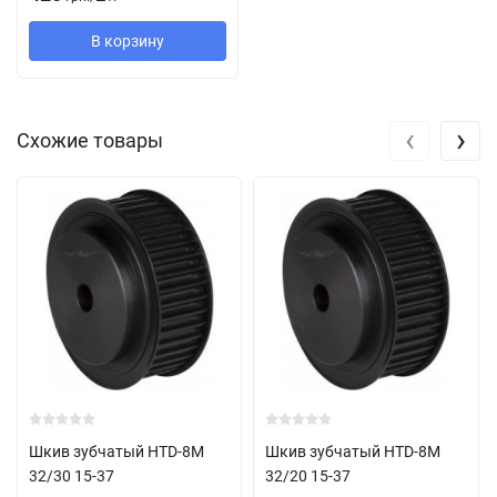
посадочного диаметра. Во втором случае, заказчик получает
В корзину
шкив с отверстием под коническую втулку. Коническая втулка
приобретается дополнительно и выбирается конкретно под
ваш посадочный диаметр.
‹
›
Схожие товары
Шкив зубчатый HTD-8M
Шкив зубчатый HTD-8M
32/30 15-37
32/20 15-37