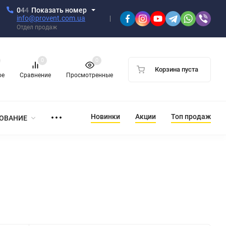
0
4
4
Показать номер
info@provent.com.ua
Отдел продаж
0
0
Корзина пуста
ое
Сравнение
Просмотренные
Новинки
Акции
Топ продаж
ОВАНИЕ