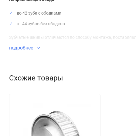
до 42 зуба с ободками
от 44 зубов без ободков
Зубчатые шкивы отличаются по способу монтажа, поставляют
подробнее
под расточку посадку
под коническую втулку
Отличие заключается в том, что в первом случае заказчик п
Схожие товары
диаметра и растачивает его до необходимого ему посадочного
коническую втулку. Коническая втулка приобретается дополн