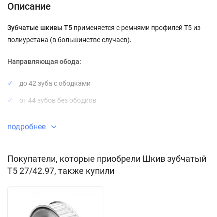
Описание
Зубчатые шкивы Т5
применяется с ремнями профилей Т5 из
полиуретана (в большинстве случаев)
.
Направляющая обода:
до 42 зуба с ободками
от 44 зубов без ободков
Зубчатые шкивы отличаются по способу монтажа,
подробнее
поставляются двух основных типов:
под расточку посадку
Покупатели, которые приобрели Шкив зубчатый
T5 27/42.97, также купили
под коническую втулку
Отличие заключается в том, что в первом случае заказчик
получает шкив с предварительно подготовленным отверстием