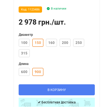
В наличии
Код:
1123486
2 978
грн.
/
шт.
Диаметр
100
150
160
200
250
315
Длина
600
900
В КОРЗИНУ
✔ Бесплатная доставка