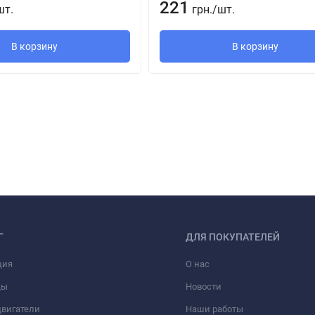
221
шт.
грн.
/
шт.
В корзину
В корзину
Г
ДЛЯ ПОКУПАТЕЛЕЙ
ция
О нас
ды
Новости
вигатели
Наши работы