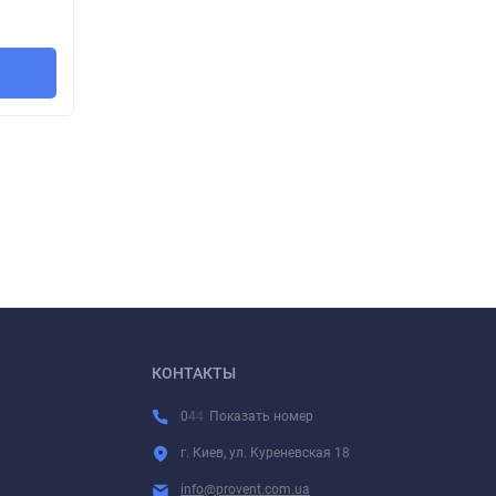
510
38
грн.
/
шт.
В корзину
КОНТАКТЫ
0
4
4
Показать номер
г. Киев, ул. Куреневская 18
info@provent.com.ua