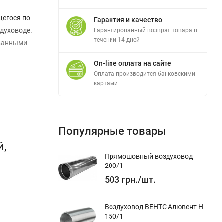
щегося по
Гарантия и качество
здуховоде.
Гарантированный возврат товара в
течении 14 дней
ованными
On-line оплата на сайте
Оплата производится банковскими
картами
ым сверху
овым
Популярные товары
й,
Прямошовный воздуховод
200/1
тановки
503
грн.
/
шт.
ть не
Воздуховод ВЕНТС Алювент Н
150/1