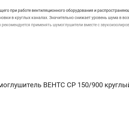
щего при работе вентиляционного оборудования и распространяю
новки в круглых каналах. Значительно снижает уровень шума в во
 рекомендуется применять шумоглушители вместе с звукоизолир
я
СР
наполнен негорючим звукопоглощающим материалом, покрыт
н. Шумоглушители оснащены соединительными фланцами с резин
моглушитель ВЕНТС СР 150/900 круглы
Лучшего эффекта шумопоглощения можно достичь посредством ус
щения провисания гибкого шумоглушителя его необходимо закрепи