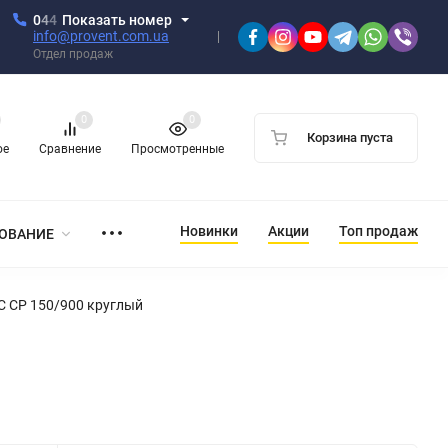
0
4
4
Показать номер
info@provent.com.ua
Отдел продаж
0
0
Корзина пуста
ое
Сравнение
Просмотренные
Новинки
Акции
Топ продаж
ОВАНИЕ
 СР 150/900 круглый