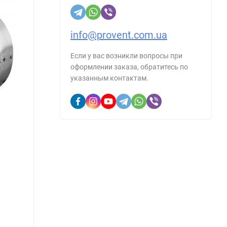
info@provent.com.ua
Если у вас возникли вопросы при
оформлении заказа, обратитесь по
указанным контактам.
Прямошовный воздуховод 150/1.25
Прямо
В наличии
В н
Артикул::
1129482
Артику