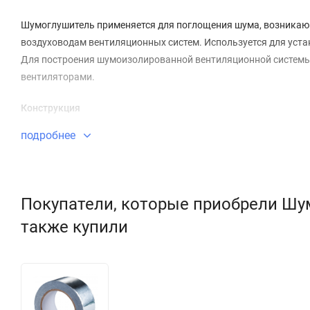
Шумоглушитель применяется для поглощения шума, возникаю
воздуховодам вентиляционных систем. Используется для уста
Для построения шумоизолированной вентиляционной системы
вентиляторами.
Конструкция
подробнее
Изготовленный из оцинкованной стали корпус шумоглушител
защитным покрытием для предотвращения выдувания волоко
уплотнением для герметичного соединения с воздуховодами.
Покупатели, которые приобрели Шу
Монтаж
также купили
Шумоглушители возможно монтировать в любом положении. 
нескольких шумоглушителей последовательно. Для предотвра
только по краям, но и посередине.