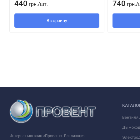
440
740
грн.
/
шт.
грн.
/
В корзину
КАТАЛО
Вентиля
Дымохо
Интернет-магазин «Провент». Реализация
Электрод