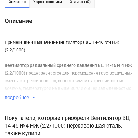
Описание
Характеристики
Отзывов (0)
Описание
Применение и назначение вентилятора ВЦ 14-46 №4 НЖ
(2,2/1000)
Вентилятор радиальный среднего давдения ВЦ 14-46 №4 НЖ
(2,2/1000)
предназначается для перемещения газо-воздушных
смесей с агрессивностью, сопоставимой с агрессивностью
воздуха, температурой
не выше 80°C
и общей
запыленностью
менее 0,1 г/м3
. Вентилятор может изготавливаться во
подробнее
взрывозащищенном исполнении
, что делает возможным его
применение для перемещения взрывоопасных смесей
Покупатели, которые приобрели Вентилятор ВЦ
категорий IIА и IIВ
.
14-46 №4 НЖ (2,2/1000) нержавеющая сталь,
также купили
Вентилятор ВЦ 14-46 №4 НЖ (2,2/1000)
может с успехом