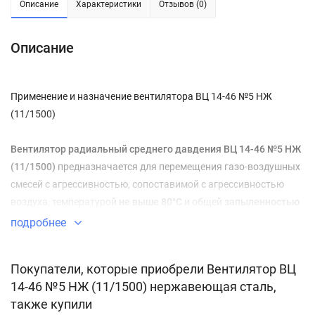
Описание
Характеристики
Отзывов (0)
Описание
Применение и назначение вентилятора ВЦ 14-46 №5 НЖ
(11/1500)
Вентилятор радиальный среднего давдения ВЦ 14-46 №5 НЖ
(11/1500)
предназначается для перемещения газо-воздушных
смесей с агрессивностью, сопоставимой с агрессивностью
воздуха, температурой
не выше 80°C
и общей
запыленностью
менее 0,1 г/м3
. Вентилятор может изготавливаться во
подробнее
взрывозащищенном исполнении
, что делает возможным его
применение для перемещения взрывоопасных смесей
Покупатели, которые приобрели Вентилятор ВЦ
категорий IIА и IIВ
.
14-46 №5 НЖ (11/1500) нержавеющая сталь,
также купили
Вентилятор ВЦ 14-46 №5 НЖ (11/1500)
может с успехом