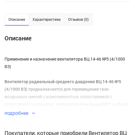
Описание
Характеристики
Отзывов (0)
Описание
Применение и назначение вентилятора ВЦ 14-46 №5 (4/1000
ВЗ)
Вентилятор радиальный среднего давдения ВЦ 14-46 №5
(4/1000 ВЗ)
предназначается для перемещения газо-
воздушных смесей с агрессивностью, сопоставимой с
агрессивностью воздуха, температурой
не выше 80°C
и общей
запыленностью менее 0,1 г/м3
. Вентилятор может
подробнее
изготавливаться во
взрывозащищенном исполнении
, что
делает возможным его применение для перемещения
Покупатели, которые приобрели Вентилятор ВЦ
взрывоопасных смесей
категорий IIА и IIВ
.