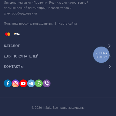
Интернет-магазин «Провент». Реализация качественной
Вид со стороны всасывания
промышленной вентиляции, насосов, тепло и
электрооборудования
|
Политика персональных данных
Карта сайта
КАТАЛОГ
КНОПКА
ДЛЯ ПОКУПАТЕЛЕЙ
ЗВ'ЯЗКУ
КОНТАКТЫ
Допустимая вибрация вентилятора - до 5 мм/с
Принцип работы и конструкция вентилятора среднего
давления ВЦ 14-46 №8 (55/1000 ВЗ)
Вентиляторы радиальные среднего давления ВЦ 14-46 №8
© 2026 InSale. Все права защищены
(55/1000 ВЗ)
обладают спиральными поворотными
корпусами, изготавливаемыми из различных сплавов на