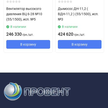
из углеродистой стали
Вентилятор высокого
Дымосос ДН-11,2 (
из нержавеющей стали
давления ВЦ 6-28 №10
ВДН-11,2 ) (55/1500), исп.
(55/1500), исп. №5
№3
из разнородных металлов
В наличии
В наличии
из алюминиевых сплавов
246 330
424 620
грн.
/
шт.
грн.
/
шт.
В корзину
В корзину
Применяются ВЦ 14-46 №8 (55/1000 ВЗ)
в системах кондиционирования воздуха
в системах вентиляции
в системах воздушного отопления
для других санитарно-производственных целей
Положение корпуса вентилятора