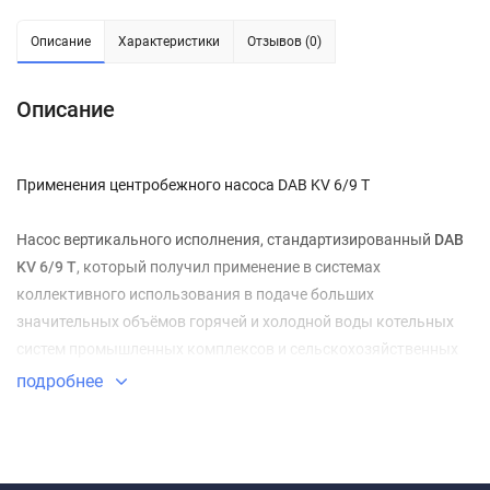
Описание
Характеристики
Отзывов (0)
Описание
Применения центробежного насоса DAB KV 6/9 T
Насос вертикального исполнения, стандартизированный
DAB
KV 6/9 T
, который получил применение в системах
коллективного использования в подаче больших
значительных объёмов горячей и холодной воды котельных
систем промышленных комплексов и сельскохозяйственных
предприятий, оросительной и очистительной направленности.
подробнее
Лучше всего использовать в бытовом плане, для поддержания
котлов и мини-котельных.