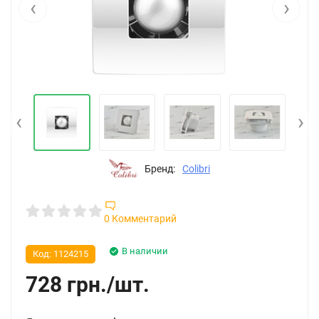
‹
›
‹
›
Бренд:
Colibri
0 Комментарий
В наличии
Код:
1124215
728
грн.
/
шт.