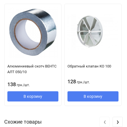
Atoll 100T
- модель оснащена регулируемым таймером с
временем срабатывания от 2 до 30 минут.
Atoll 100TН
- модель оснащена регулируемым таймером с
временем срабатывания от 2 до 30 минут и датчиком
влажности с порогом срабатывания от 60% до 90%.
Atoll 100TP
- модель оснащена регулируемым таймером с
временем срабатывания от 2 до 30 минут и датчиком
движения.
Алюминиевый скотч ВЕНТС
Обратный клапан КО 100
АЛТ 050/10
128
грн.
/
шт.
138
грн.
/
шт.
В корзину
В корзину
‹
›
Схожие товары