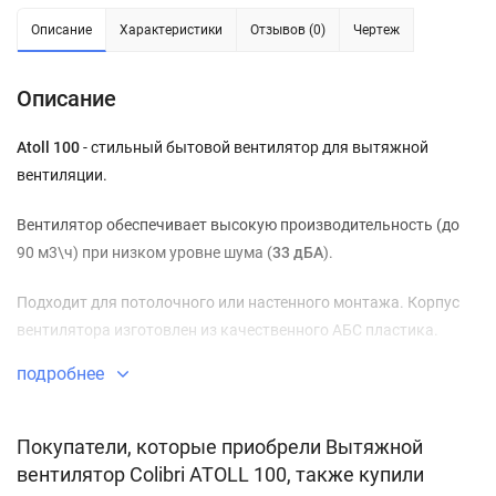
Описание
Характеристики
Отзывов (0)
Чертеж
Описание
Atoll 100
- стильный бытовой вентилятор для вытяжной
вентиляции.
Вентилятор обеспечивает высокую производительность (до
90 м3\ч) при низком уровне шума (
33 дБА
).
Подходит для потолочного или настенного монтажа. Корпус
вентилятора изготовлен из качественного АБС пластика.
подробнее
Возможные цветовые исполнения: белый, серебристый (silver),
графитовый (titan).
Покупатели, которые приобрели Вытяжной
Модификации:
вентилятор Colibri ATOLL 100, также купили