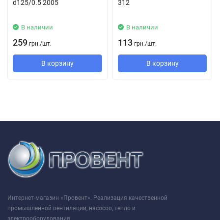
d125/0.5 2005
312
В наличии
В наличии
259
113
грн.
/
шт.
грн.
/
шт.
В корзину
В корзину
Интернет-магазин «Провент». Реализация качественной
промышленной вентиляции, насосов, тепло и
электрооборудования