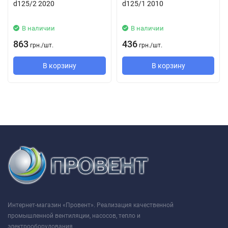
d125/2 2020
d125/1 2010
В наличии
В наличии
863
436
грн.
/
шт.
грн.
/
шт.
В корзину
В корзину
Интернет-магазин «Провент». Реализация качественной
промышленной вентиляции, насосов, тепло и
электрооборудования