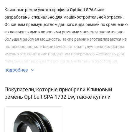
Клиновые ремни узкого профиля
Optibelt SPA
были
разработаны специально для машиностроительной отрасли.
Основным преимуществом данного вида ремней по сравнению
с классическими клиновыми ремнями является значительно
большая рабочая мощность. Такие ремни изготавливаются из
полихлоропропиленовой смеси, которая улучшена волокном,
именно это сочетание придает им поперечную жесткость для
передачи большой нагрузки на значительные расстояния.
подробнее
Применение:
приводы сельскохозяйственных машин;
Покупатели, которые приобрели Клиновый
ремень Optibelt SPA 1732 Lw, также купили
приводы промышленного оборудования;
вентиляционное оборудование;
приводы компрессоров;
автомобилестроение;