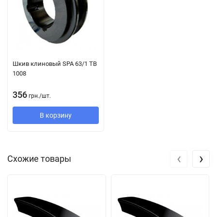
конструкции с наружным натяжением малого диаметра;
оборудование, где ширина шкива вдвое меньше, чем
приводы с классическими ремнями.
Конструкция:
Шкив клиновый SPA 63/1 TB
1008
Струны из полиэстера вставлены между слоями резины.
Благодаря специальной технологии производства растяжение
356
грн.
/
шт.
клинового ремня крайне мало. Тканевое покрытие
В корзину
обработано износостойкой резиновой смесью, поэтому
ремень устойчив к воздействию масла и пыли.
Его компоненты значительно превосходят требования
‹
›
Схожие товары
стандарта DIN 2218 к производительности. Таким образом, их
можно использовать в существующих приводных системах
без риска перегрузки благодаря следующему:
Он уже, чем классические клиновые ремни с такими же