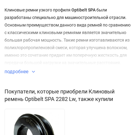
Клиновые ремни узкого профиля
Optibelt SPA
были
разработаны специально для машиностроительной отрасли.
Основным преимуществом данного вида ремней по сравнению
с классическими клиновыми ремнями является значительно
большая рабочая мощность. Такие ремни изготавливаются из
полихлоропропиленовой смеси, которая улучшена волокном,
именно это сочетание придает им поперечную жесткость для
передачи большой нагрузки на значительные расстояния.
подробнее
Применение:
приводы сельскохозяйственных машин;
Покупатели, которые приобрели Клиновый
ремень Optibelt SPA 2282 Lw, также купили
приводы промышленного оборудования;
вентиляционное оборудование;
приводы компрессоров;
автомобилестроение;