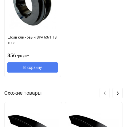
конструкции с наружным натяжением малого диаметра;
оборудование, где ширина шкива вдвое меньше, чем
приводы с классическими ремнями.
Конструкция:
Шкив клиновый SPA 63/1 TB
1008
Струны из полиэстера вставлены между слоями резины.
Благодаря специальной технологии производства растяжение
356
грн.
/
шт.
клинового ремня крайне мало. Тканевое покрытие
В корзину
обработано износостойкой резиновой смесью, поэтому
ремень устойчив к воздействию масла и пыли.
Его компоненты значительно превосходят требования
‹
›
Схожие товары
стандарта DIN 2218 к производительности. Таким образом, их
можно использовать в существующих приводных системах
без риска перегрузки благодаря следующему:
Он уже, чем классические клиновые ремни с такими же