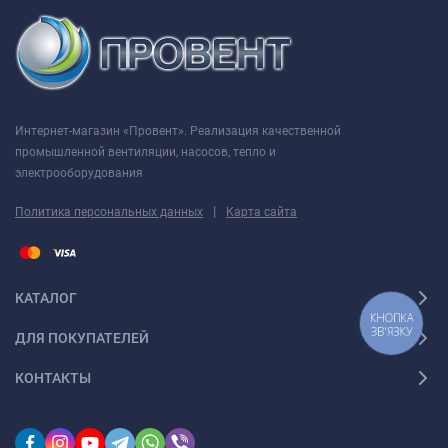
принадлежности). Вентиляторы могут подключаться
сразу по несколько единиц к одному регулирующему
устройству.
Интернет-магазин «Провент». Реализация качественной
Автоматическое:
промышленной вентиляции, насосов, тепло и
электрооборудования
При помощи электронного блока управления
БУ-1-60
(см.
|
Политика персональных данных
Карта сайта
Электрические принадлежности). Блок управления
поставляется отдельно.
При помощи таймера
„Т“
(встроенный регулируемый
КАТАЛОГ
таймер задержки выключения позволяет вентилятору
КНОПКА
работать в течении
от 2 до 30 мин
. после остановки его
ЗВ'ЯЗКУ
ДЛЯ ПОКУПАТЕЛЕЙ
выключателем).
КОНТАКТЫ
При помощи датчика влажности и таймера
„ТН“
(если
влажность в помещении превысит установленную на
датчике значения 60-90%, то вентилятор автоматически