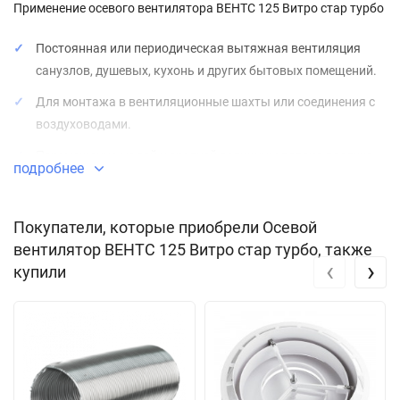
Применение осевого вентилятора ВЕНТС 125 Витро стар турбо
Постоянная или периодическая вытяжная вентиляция
санузлов, душевых, кухонь и других бытовых помещений.
Для монтажа в вентиляционные шахты или соединения с
воздуховодами.
Перемещение малой и средней величины потока воздуха
подробнее
на небольшие расстояния при малом сопротивлении
вентиляционной системы.
Покупатели, которые приобрели Осевой
Для монтажа с воздуховодами
100, 125 и 150 мм.
вентилятор ВЕНТС 125 Витро стар турбо, также
‹
›
купили
Конструкция осевого вентилятора ВЕНТС 125 Витро стар
турбо
Лицевая панель выполнена со стекла с различными
рисунками.