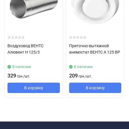
Двигатель осевого вентилятора ВЕНТС 125 Витро стар турбо
Надёжный двигатель с низким энергопотреблением.
Предназначен для непрерывной работы и не требует
обслуживания.
Воздуховод ВЕНТС
Приточно-вытяжной
Оборудован защитой от перегрева.
Алювент Н 125/3
анемостат ВЕНТС А 125 ВР
В наличии
В наличии
Управление осевого вентилятора ВЕНТС 125 Витро стар турбо
329
209
грн.
/
шт.
грн.
/
шт.
Ручное:
В корзину
В корзину
Вентилятор управляется при помощи комнатного
выключателя освещения. Выключатель в поставку не
входит.
Регулировка скорости может осуществляться с помощью
тиристорного регулятора (см. Электрические