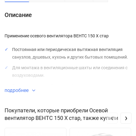
Описание
Применение осевого вентилятора ВЕНТС 150 X стар
Постоянная или периодическая вытяжная вентиляция
санузлов, душевых, кухонь и других бытовых помещений.
Для монтажа в вентиляционные шахты или соединения с
воздуховодами.
Перемещение малой и средней величины потока воздуха
подробнее
на небольшие расстояния при малом сопротивлении
вентиляционной системы.
Покупатели, которые приобрели Осевой
Для монтажа с воздуховодами
100, 125 и 150 мм.
‹
›
вентилятор ВЕНТС 150 Х стар, также купили
Конструкция осевого вентилятора ВЕНТС 150 X стар