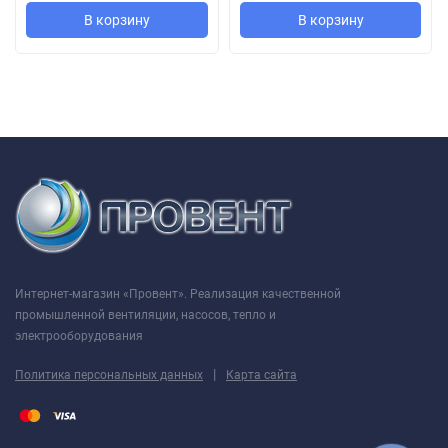
В корзину
В корзину
При помощи электронного блока управления
БУ-1-60
(см.
Электрические принадлежности). Блок управления
поставляется отдельно.
Монтажные особенности осевого вентилятора ВЕНТС 150 X
стар
Вентилятор устанавливается непосредственно в проем
вентиляционной шахты.
При удалённом размещении вентиляционной шахты
Интернет-магазин «Провент». Реализация качественной
возможно использование гибких воздуховодов.
промышленной вентиляции, насосов, тепло и
Присоединение воздуховода к выходному фланцу
электрооборудования
вентилятора осуществляется при помощи хомута.
|
Политика персональных данных
Карта сайта
Крепится к стене при помощи шурупов.
Может использоваться для потолочного монтажа.