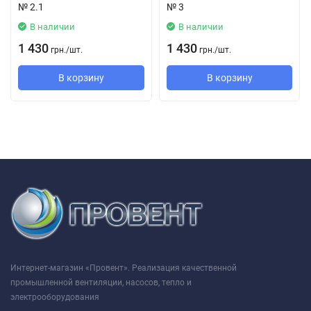
№ 2.1
№ 3
В наличии
В наличии
1 430
1 430
грн.
/
шт.
грн.
/
шт.
В корзину
В корзину
Интернет-магазин «Провент». Реализация качественной
промышленной вентиляции, насосов, тепло и
электрооборудования