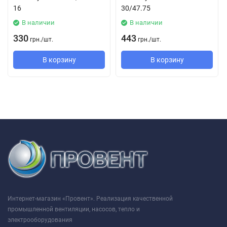
16
30/47.75
В наличии
В наличии
330
443
грн.
/
шт.
грн.
/
шт.
В корзину
В корзину
Интернет-магазин «Провент». Реализация качественной
промышленной вентиляции, насосов, тепло и
электрооборудования