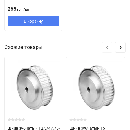
небольшого диаметра и растачивает его до необходимого ему
265
грн.
/
шт.
посадочного диаметра. Во втором случае, заказчик получает
шкив с отверстием под коническую втулку. Коническая втулка
В корзину
приобретается дополнительно и выбирается конкретно под
ваш посадочный диаметр.
‹
›
Схожие товары
Шкив зубчатый T2,5/47.75-
Шкив зубчатый T5