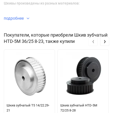
Шкивы произведены из разных материалов:
до 40 зубьев сталь
подробнее
от 44 зубов алюминий
Покупатели, которые приобрели Шкив зубчатый
Направляющая обода:
‹
›
HTD-5M 36/25 8-23, также купили
до 40 зуба с ободками
от 44 зубов без ободков
Зубчатые шкивы отличаются по способу монтажа,
поставляются двух основных типов:
под расточку посадку
под коническую втулку
Отличие заключается в том, что в первом случае заказчик
Шкив зубчатый T5 14/22.29-
Шкив зубчатый HTD-5M
получает шкив с предварительно подготовленным отверстием
21
72/25 8-28