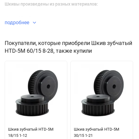
Шкивы произведены из разных материалов:
до 40 зубьев сталь
подробнее
от 44 зубов алюминий
Покупатели, которые приобрели Шкив зубчатый
Направляющая обода:
HTD-5M 60/15 8-28, также купили
до 40 зуба с ободками
от 44 зубов без ободков
Зубчатые шкивы отличаются по способу монтажа,
поставляются двух основных типов:
под расточку посадку
под коническую втулку
Отличие заключается в том, что в первом случае заказчик
Шкив зубчатый HTD-5M
Шкив зубчатый HTD-5M
18/15 1-12
30/15 1-21
получает шкив с предварительно подготовленным отверстием