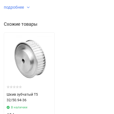
Зубчатые шкивы отличаются по способу монтажа,
подробнее
поставляются двух основных типов:
под расточку посадку
Схожие товары
под коническую втулку
Отличие заключается в том, что в первом случае заказчик
получает шкив с предварительно подготовленным отверстием
небольшого диаметра и растачивает его до необходимого ему
посадочного диаметра. Во втором случае, заказчик получает
шкив с отверстием под коническую втулку. Коническая втулка
приобретается дополнительно и выбирается конкретно под
ваш посадочный диаметр.
Шкив зубчатый T5
32/50.94-36
В наличии