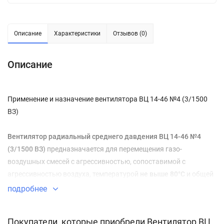
Описание
Характеристики
Отзывов (0)
Описание
Применение и назначение вентилятора ВЦ 14-46 №4 (3/1500
ВЗ)
Вентилятор радиальный среднего давдения ВЦ 14-46 №4
(3/1500 ВЗ)
предназначается для перемещения газо-
воздушных смесей с агрессивностью, сопоставимой с
агрессивностью воздуха, температурой
не выше 80°C
и общей
запыленностью менее 0,1 г/м3
. Вентилятор может
подробнее
изготавливаться во
взрывозащищенном исполнении
, что
делает возможным его применение для перемещения
Покупатели, которые приобрели Вентилятор ВЦ
взрывоопасных смесей
категорий IIА и IIВ
.