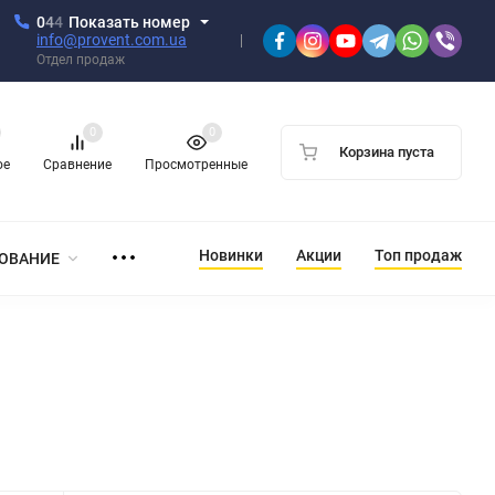
0
4
4
Показать номер
info@provent.com.ua
Отдел продаж
0
0
Корзина пуста
ое
Сравнение
Просмотренные
Новинки
Акции
Топ продаж
ОВАНИЕ