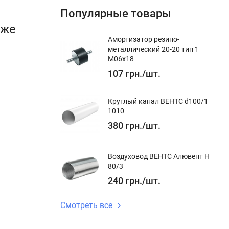
Популярные товары
кже
Амортизатор резино-
металлический 20-20 тип 1
M06x18
107
грн.
/
шт.
Круглый канал ВЕНТС d100/1
1010
о ремня
380
грн.
/
шт.
 пыли.
льзовать в
Воздуховод ВЕНТС Алювент Н
80/3
240
грн.
/
шт.
овки.
м/сек.
Смотреть все