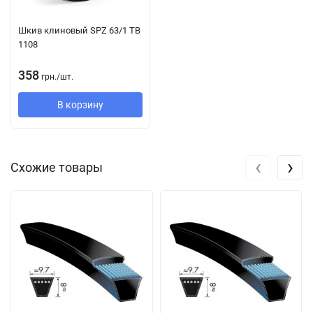
Конструкция:
Шкив клиновый SPZ 63/1 TB
1108
Струны из полиэстера вставлены между слоями резины.
Благодаря специальной технологии производства растяжение
358
грн.
/
шт.
клинового ремня крайне мало. Тканевое покрытие
В корзину
обработано износостойкой резиновой смесью, поэтому
ремень устойчив к воздействию масла и пыли.
Его компоненты значительно превосходят требования
‹
›
Схожие товары
стандарта DIN 2218 к производительности. Таким образом, их
можно использовать в существующих приводных системах
без риска перегрузки благодаря следующему:
Он уже, чем классические клиновые ремни с такими же
характеристиками, поэтому привод требует меньшего
места для установки.
Большая поверхность сцепления снижает центробежную