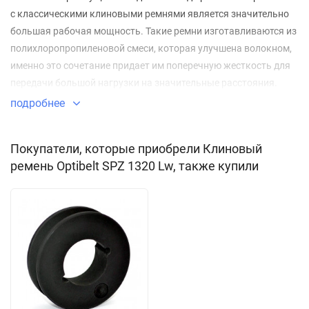
с классическими клиновыми ремнями является значительно
большая рабочая мощность. Такие ремни изготавливаются из
полихлоропропиленовой смеси, которая улучшена волокном,
именно это сочетание придает им поперечную жесткость для
передачи большой нагрузки на значительные расстояния.
подробнее
Применение:
приводы сельскохозяйственных машин;
Покупатели, которые приобрели Клиновый
ремень Optibelt SPZ 1320 Lw, также купили
приводы промышленного оборудования;
вентиляционное оборудование;
приводы компрессоров;
автомобилестроение;
конструкции с наружным натяжением малого диаметра;
оборудование, где ширина шкива вдвое меньше, чем
приводы с классическими ремнями.