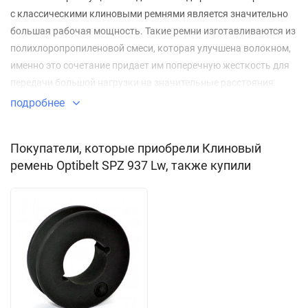
с классическими клиновыми ремнями является значительно
большая рабочая мощность. Такие ремни изготавливаются из
полихлоропропиленовой смеси, которая улучшена волокном,
именно это сочетание придает им поперечную жесткость для
передачи большой нагрузки на значительные расстояния.
подробнее
Применение:
приводы сельскохозяйственных машин;
Покупатели, которые приобрели Клиновый
ремень Optibelt SPZ 937 Lw, также купили
приводы промышленного оборудования;
вентиляционное оборудование;
приводы компрессоров;
автомобилестроение;
конструкции с наружным натяжением малого диаметра;
оборудование, где ширина шкива вдвое меньше, чем
приводы с классическими ремнями.