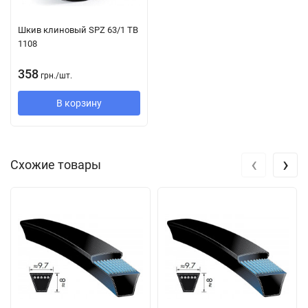
Конструкция:
Шкив клиновый SPZ 63/1 TB
1108
Струны из полиэстера вставлены между слоями резины.
Благодаря специальной технологии производства растяжение
358
грн.
/
шт.
клинового ремня крайне мало. Тканевое покрытие
В корзину
обработано износостойкой резиновой смесью, поэтому
ремень устойчив к воздействию масла и пыли.
Его компоненты значительно превосходят требования
‹
›
Схожие товары
стандарта DIN 2218 к производительности. Таким образом, их
можно использовать в существующих приводных системах
без риска перегрузки благодаря следующему:
Он уже, чем классические клиновые ремни с такими же
характеристиками, поэтому привод требует меньшего
места для установки.
Большая поверхность сцепления снижает центробежную