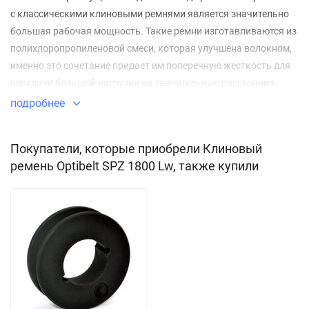
с классическими клиновыми ремнями является значительно
большая рабочая мощность. Такие ремни изготавливаются из
полихлоропропиленовой смеси, которая улучшена волокном,
именно это сочетание придает им поперечную жесткость для
передачи большой нагрузки на значительные расстояния.
подробнее
Применение:
приводы сельскохозяйственных машин;
Покупатели, которые приобрели Клиновый
ремень Optibelt SPZ 1800 Lw, также купили
приводы промышленного оборудования;
вентиляционное оборудование;
приводы компрессоров;
автомобилестроение;
конструкции с наружным натяжением малого диаметра;
оборудование, где ширина шкива вдвое меньше, чем
приводы с классическими ремнями.