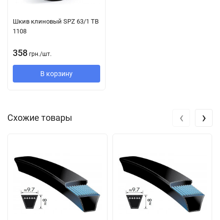
Конструкция:
Шкив клиновый SPZ 63/1 TB
1108
Струны из полиэстера вставлены между слоями резины.
Благодаря специальной технологии производства растяжение
358
грн.
/
шт.
клинового ремня крайне мало. Тканевое покрытие
В корзину
обработано износостойкой резиновой смесью, поэтому
ремень устойчив к воздействию масла и пыли.
Его компоненты значительно превосходят требования
‹
›
Схожие товары
стандарта DIN 2218 к производительности. Таким образом, их
можно использовать в существующих приводных системах
без риска перегрузки благодаря следующему:
Он уже, чем классические клиновые ремни с такими же
характеристиками, поэтому привод требует меньшего
места для установки.
Большая поверхность сцепления снижает центробежную