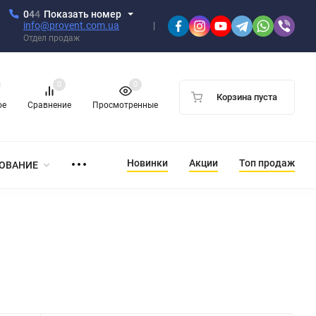
0
4
4
Показать номер
info@provent.com.ua
Отдел продаж
0
0
Корзина пуста
ое
Сравнение
Просмотренные
Новинки
Акции
Топ продаж
ОВАНИЕ