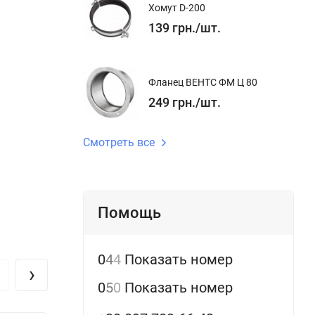
Хомут D-200
139
грн.
/
шт.
о ремня
 пыли.
льзовать в
Фланец ВЕНТС ФМ Ц 80
249
грн.
/
шт.
овки.
Смотреть все
м/сек.
Помощь
0
4
4
Показать номер
›
0
5
0
Показать номер