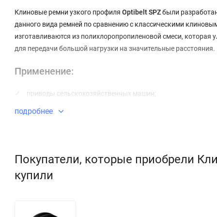
Клиновые ремни узкого профиля
Optibelt SPZ
были разработан
данного вида ремней по сравнению с классическими клиновы
изготавливаются из полихлоропропиленовой смеси, которая у
для передачи большой нагрузки на значительные расстояния.
Применение:
приводы сельскохозяйственных машин;
подробнее
приводы промышленного оборудования;
вентиляционное оборудование;
приводы компрессоров;
Покупатели, которые приобрели Клин
автомобилестроение;
купили
конструкции с наружным натяжением малого диаметра;
оборудование, где ширина шкива вдвое меньше, чем прив