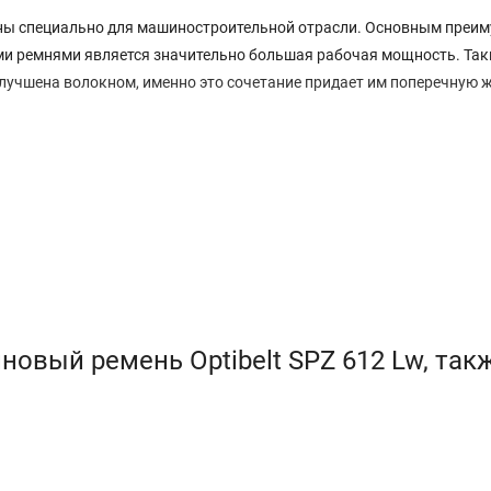
ы специально для машиностроительной отрасли. Основным преи
ми ремнями является значительно большая рабочая мощность. Так
лучшена волокном, именно это сочетание придает им поперечную 
овый ремень Optibelt SPZ 612 Lw, так
оды с классическими ремнями.