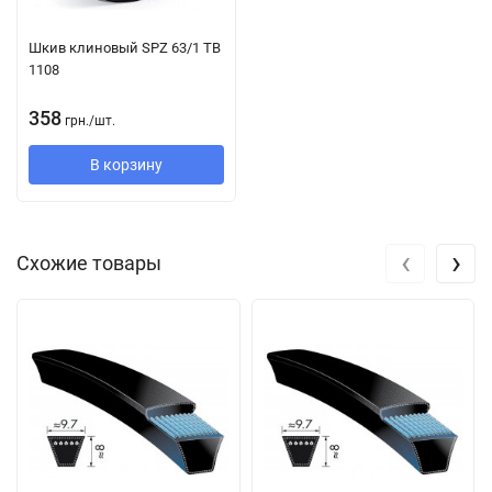
Конструкция:
Шкив клиновый SPZ 63/1 TB
1108
Струны из полиэстера вставлены между слоями резины.
Благодаря специальной технологии производства растяжение
358
грн.
/
шт.
клинового ремня крайне мало. Тканевое покрытие
В корзину
обработано износостойкой резиновой смесью, поэтому
ремень устойчив к воздействию масла и пыли.
Его компоненты значительно превосходят требования
‹
›
Схожие товары
стандарта DIN 2218 к производительности. Таким образом, их
можно использовать в существующих приводных системах
без риска перегрузки благодаря следующему:
Он уже, чем классические клиновые ремни с такими же
характеристиками, поэтому привод требует меньшего
места для установки.
Большая поверхность сцепления снижает центробежную