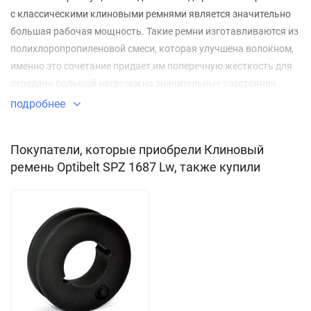
с классическими клиновыми ремнями является значительно
большая рабочая мощность. Такие ремни изготавливаются из
полихлоропропиленовой смеси, которая улучшена волокном,
именно это сочетание придает им поперечную жесткость для
передачи большой нагрузки на значительные расстояния.
подробнее
Применение:
приводы сельскохозяйственных машин;
Покупатели, которые приобрели Клиновый
ремень Optibelt SPZ 1687 Lw, также купили
приводы промышленного оборудования;
вентиляционное оборудование;
приводы компрессоров;
автомобилестроение;
конструкции с наружным натяжением малого диаметра;
оборудование, где ширина шкива вдвое меньше, чем
приводы с классическими ремнями.